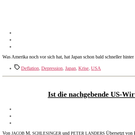
Was Amerika noch vor sich hat, hat Japan schon bald schneller hinter 
Schlagwörter
Deflation
,
Depression
,
Japan
,
Krise
,
USA
Ist die nachgebende US-Wi
Von
M.
und
Übersetzt von K
JACOB
SCHLESINGER
PETER
LANDERS