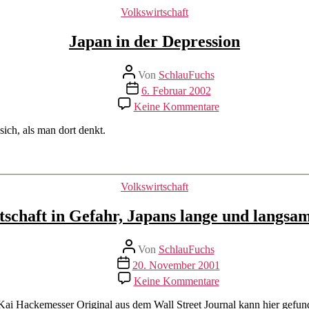
Kategorien
Volkswirtschaft
Japan in der Depression
Beitragsautor
Von
SchlauFuchs
Beitragsdatum
6. Februar 2002
zu
Keine Kommentare
Japan
in
sich, als man dort denkt.
der
Depression
Kategorien
Volkswirtschaft
rtschaft in Gefahr, Japans lange und lang
Beitragsautor
Von
SchlauFuchs
Beitragsdatum
20. November 2001
zu
Keine Kommentare
Ist
die
ai Hacke­messer Original aus dem Wall Street Journal kann hier gefun