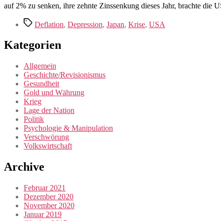
auf 2% zu senken, ihre zehnte Zins­sen­kung dieses Jahr, brachte die 
Schlagwörter
Deflation
,
Depression
,
Japan
,
Krise
,
USA
Kategorien
Allgemein
Geschichte/Revisionismus
Gesundheit
Gold und Währung
Krieg
Lage der Nation
Politik
Psychologie & Manipulation
Verschwörung
Volkswirtschaft
Archive
Februar 2021
Dezember 2020
November 2020
Januar 2019