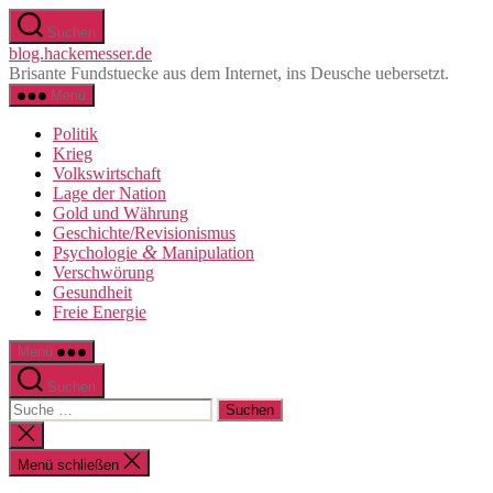
Direkt
Suchen
zum
blog.hackemesser.de
Inhalt
Brisante Fundstuecke aus dem Internet, ins Deusche uebersetzt.
wechseln
Menü
Politik
Krieg
Volkswirtschaft
Lage der Nation
Gold und Währung
Geschichte/Revisionismus
&
Psychologie
Manipulation
Verschwörung
Gesundheit
Freie Energie
Menü
Suchen
Suche
nach:
Suche
schließen
Menü schließen