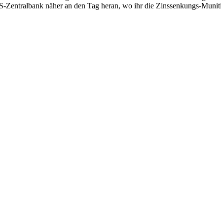
nachgebende
US-Zentral­­bank näher an den Tag heran, wo ihr die Zins­­sen­­kungs-Mun
US-
Wirtschaft
in
Gefahr,
Japans
lange
und
langsame
Ohnmacht
nachzuahmen?